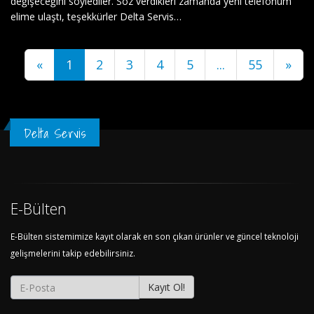
değişeceğini söylediler. Söz verdikleri zamanda yeni telefonum
elime ulaştı, teşekkürler Delta Servis…
«
1
2
3
4
5
...
55
»
Delta Servis
E-Bülten
E-Bülten sistemimize kayıt olarak en son çıkan ürünler ve güncel teknoloji
gelişmelerini takip edebilirsiniz.
Kayıt Ol!