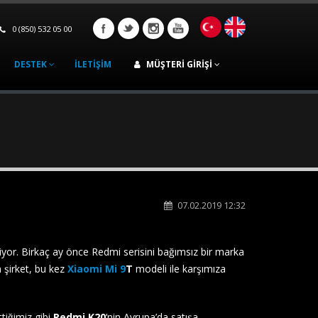
0 (850) 532 05 00
DESTEK
İLETIŞIM
MÜŞTERI GIRIŞI
07.02.2019 12:32
yor. Birkaç ay önce Redmi serisini bağımsız bir marka
 şirket, bu kez
Xiaomi Mi 9
T
modeli ile karşımıza
tiğimiz gibi
Redmi K20
‘nin Avrupa’da satışa