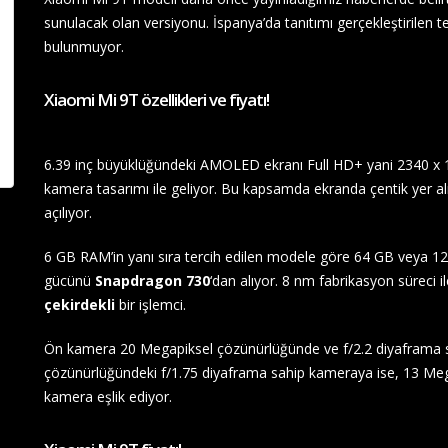
sunulacak olan versiyonu. İspanya’da tanıtımı gerçekleştirilen 
bulunmuyor.
Xiaomi Mi 9T özellikleri ve fiyatı!
6.39 inç büyüklüğündeki AMOLED ekranı Full HD+ yani 2340 x 10
kamera tasarımı ile geliyor. Bu kapsamda ekranda çentik yer 
açılıyor.
6 GB RAM’in yanı sıra tercih edilen modele göre 64 GB veya 1
gücünü
Snapdragon 730
‘dan alıyor. 8 nm fabrikasyon süreci i
çekirdekli
bir işlemci.
Ön kamera 20 Megapiksel çözünürlüğünde ve f/2.2 diyaframa s
çözünürlüğündeki f/1.75 diyaframa sahip kameraya ise, 13 Megap
kamera eşlik ediyor.