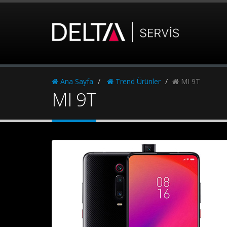
Ana Sayfa
Trend Ürünler
MI 9T
MI 9T