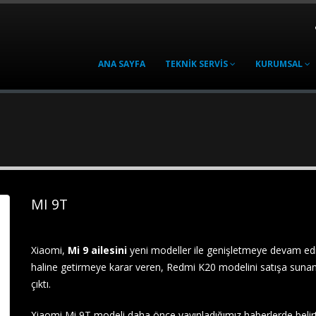
ANA SAYFA
TEKNIK SERVIS
KURUMSAL
MI 9T
Xiaomi,
Mi 9 ailesini
yeni modeller ile genişletmeye devam edi
haline getirmeye karar veren, Redmi K20 modelini satışa sunan
çıktı.
Xiaomi Mi 9T modeli daha önce yayınladığımız haberlerde belirt